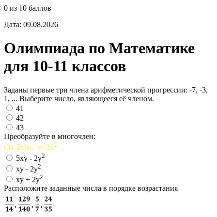
0 из 10 баллов
Дата: 09.08.2026
Олимпиада по Математике
для 10-11 классов
Заданы первые три члена арифметической прогрессии: -7, -3,
1, ... Выберите число, являющееся её членом.
41
42
43
Преобразуйте в многочлен:
2
(3x-2y)(x+y)-3x
2
5xy - 2y
2
xy - 2y
2
xy + 2y
Расположите заданные числа в порядке возрастания