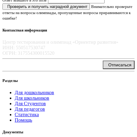
Ответ впишите в это поле
Проверить и получить наградной документ
Внимательно проверьте
ответы на вопросы олимпиады, пропущенные вопросы приравниваются к
ошибке!
Контактная информация
Центр тестирования и олимпиад «Ориентир развития»
ИНН: 550517530747
ОГРН: 317554300015520
info@orientir-edu.ru
Отписаться
Разделы
Для дошкольников
Для школьников
Для Студентов
Для педагогов
Статистика
Помощь
Документы