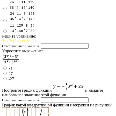
Решите уравнение:
5y+2*(3-4y)=2y+21
Ответ впишите в это поле
Упростите выражение:
81
27
-27
Постройте график функции
и найдите
наибольшее значение этой функции.
Ответ впишите в это поле
График какой квадратичной функции изображен на рисунке?