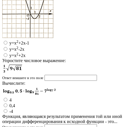
2
y=x
+2x-1
2
y=x
-2x
2
y=x
+2x
Упростите числовое выражение:
Ответ впишите в это поле
Вычислите:
4
0,4
-4
Функция, являющаяся результатом применения той или иной
операции дифференцирования к исходной функции - это...