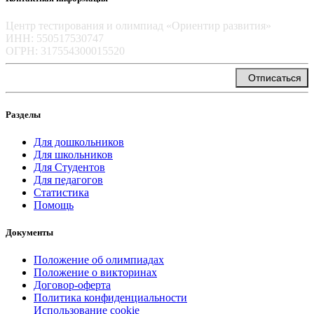
Центр тестирования и олимпиад «Ориентир развития»
ИНН: 550517530747
ОГРН: 317554300015520
info@orientir-edu.ru
Отписаться
Разделы
Для дошкольников
Для школьников
Для Студентов
Для педагогов
Статистика
Помощь
Документы
Положение об олимпиадах
Положение о викторинах
Договор-оферта
Политика конфиденциальности
Использование cookie