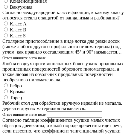
Конденсационная
Вакуумная
Согласно международной классификации, к какому классу
относятся стекла с защитой от вандализма и разбивания?
Класс А
Класс В
Класс S
Столярное приспособление в виде лотка для резки досок
(также любого другого профильного пиломатериала) под
углом, как правило составляющим 45° и 90° называется…
Ответ впишите в это поле
Любая из двух противоположных более узких продольных
пропиленных поверхностей обрезного пиломатериала, а
также любая из обзольных продольных поверхностей
необрезного пиломатериала.
Ребро
Кромка
Торец
Рабочий стол для обработки вручную изделий из металла,
дерева и других материалов называется...
Ответ впишите в это поле
Согласно таблице коэффициентов усушки малых чистых
образцов древесины, о какой породе древесины идет речь,
если известно, что коэффициент тангенциальной усушки