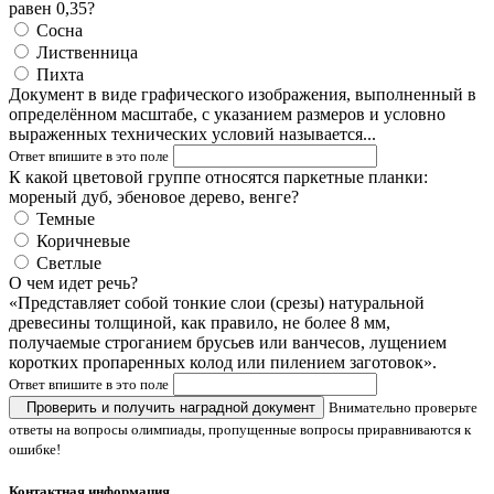
равен 0,35?
Сосна
Лиственница
Пихта
Документ в виде графического изображения, выполненный в
определённом масштабе, с указанием размеров и условно
выраженных технических условий называется...
Ответ впишите в это поле
К какой цветовой группе относятся паркетные планки:
мореный дуб, эбеновое дерево, венге?
Темные
Коричневые
Светлые
О чем идет речь?
«Представляет собой тонкие слои (срезы) натуральной
древесины толщиной, как правило, не более 8 мм,
получаемые строганием брусьев или ванчесов, лущением
коротких пропаренных колод или пилением заготовок».
Ответ впишите в это поле
Проверить и получить наградной документ
Внимательно проверьте
ответы на вопросы олимпиады, пропущенные вопросы приравниваются к
ошибке!
Контактная информация