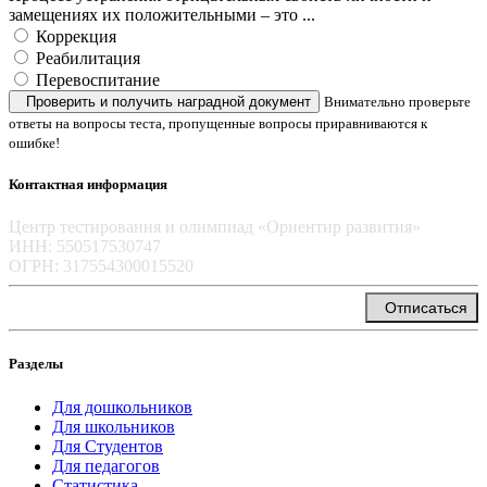
замещениях их положительными – это ...
Коррекция
Реабилитация
Перевоспитание
Проверить и получить наградной документ
Внимательно проверьте
ответы на вопросы теста, пропущенные вопросы приравниваются к
ошибке!
Контактная информация
Центр тестирования и олимпиад «Ориентир развития»
ИНН: 550517530747
ОГРН: 317554300015520
info@orientir-edu.ru
Отписаться
Разделы
Для дошкольников
Для школьников
Для Студентов
Для педагогов
Статистика